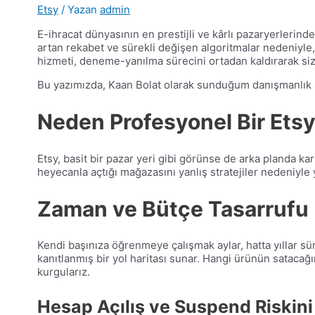
Etsy
/ Yazan
admin
E-ihracat dünyasının en prestijli ve kârlı pazaryerlerinde
artan rekabet ve sürekli değişen algoritmalar nedeniyle, 
hizmeti, deneme-yanılma sürecini ortadan kaldırarak si
Bu yazımızda, Kaan Bolat olarak sunduğum danışmanlık s
Neden Profesyonel Bir Etsy
Etsy, basit bir pazar yeri gibi görünse de arka planda ka
heyecanla açtığı mağazasını yanlış stratejiler nedeniyle
Zaman ve Bütçe Tasarrufu
Kendi başınıza öğrenmeye çalışmak aylar, hatta yıllar süreb
kanıtlanmış bir yol haritası sunar. Hangi ürünün satacağ
kurgularız.
Hesap Açılış ve Suspend Riskin