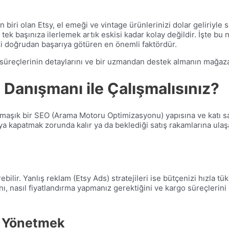
n biri olan Etsy, el emeği ve vintage ürünlerinizi dolar geliriyle 
tek başınıza ilerlemek artık eskisi kadar kolay değildir. İşte bu
zi doğrudan başarıya götüren en önemli faktördür.
üreçlerinin detaylarını ve bir uzmandan destek almanın mağaza
 Danışmanı ile Çalışmalısınız?
rmaşık bir SEO (Arama Motoru Optimizasyonu) yapısına ve katı satıc
 ya kapatmak zorunda kalır ya da beklediği satış rakamlarına ula
ilir. Yanlış reklam (Etsy Ads) stratejileri ise bütçenizi hızla tük
ını, nasıl fiyatlandırma yapmanız gerektiğini ve kargo süreçlerin
i Yönetmek