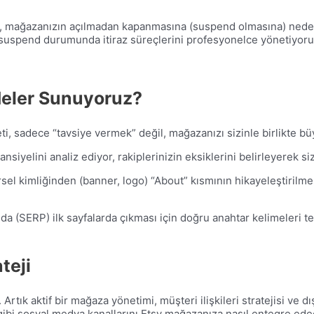
ta, mağazanızın açılmadan kapanmasına (suspend olmasına) neden
bir suspend durumunda itiraz süreçlerini profesyonelce yönetiyoru
eler Sunuyoruz?
 sadece “tavsiye vermek” değil, mağazanızı sizinle birlikte bü
nsiyelini analiz ediyor, rakiplerinizin eksiklerini belirleyerek siz
el kimliğinden (banner, logo) “About” kısmının hikayeleştirilmes
 (SERP) ilk sayfalarda çıkması için doğru anahtar kelimeleri tespi
teji
rtık aktif bir mağaza yönetimi, müşteri ilişkileri stratejisi ve dış
ibi sosyal medya kanallarını Etsy mağazanıza nasıl entegre edec