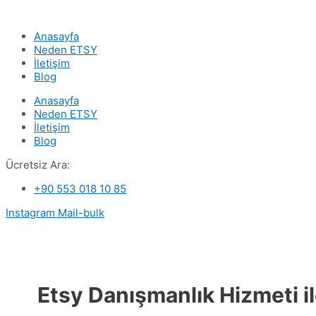
İçeriğe
atla
Anasayfa
Neden ETSY
İletişim
Blog
Anasayfa
Neden ETSY
İletişim
Blog
Ücretsiz Ara:
+90 553 018 10 85
Instagram
Mail-bulk
Etsy Danışmanlık Hizmeti i