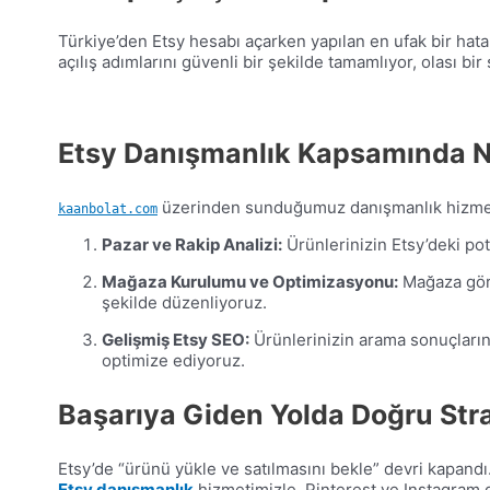
Türkiye’den Etsy hesabı açarken yapılan en ufak bir ha
açılış adımlarını güvenli bir şekilde tamamlıyor, olası 
Etsy Danışmanlık Kapsamında N
üzerinden sunduğumuz danışmanlık hizmeti,
kaanbolat.com
Pazar ve Rakip Analizi:
Ürünlerinizin Etsy’deki pota
Mağaza Kurulumu ve Optimizasyonu:
Mağaza görs
şekilde düzenliyoruz.
Gelişmiş Etsy SEO:
Ürünlerinizin arama sonuçlarında
optimize ediyoruz.
Başarıya Giden Yolda Doğru Stra
Etsy’de “ürünü yükle ve satılmasını bekle” devri kapandı. A
Etsy danışmanlık
hizmetimizle, Pinterest ve Instagram g