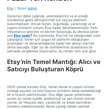
Etsy
/ Yazan
admin
Günümüz dijital çağında, yeteneklerinizi ve el emeği
ürünlerinizi gelire dönüştürmek için sayısız platform
bulunmaktadır. Ancak hiçbiri, özgünlüğü, yaratıcılığı ve el
yapımı ürünlerin ruhunu Etsy kadar benimsememiştir. Peki,
milyonlarca satıcının ve alıcının buluştuğu bu devasa pazar
yeri
Etsy nedir
?
Bu yazımızda, Etsy’nin ne olduğundan nasıl
çalıştığına, kimler için uygun bir platform olduğundan
avantajları ve dezavantajlarına kadar her detayı mercek
altına alacağız. Eğer siz de ürettiklerinizi uluslararası bir
sahnede sergilemek istiyorsanız, bu rehber tam size göre.
Etsy’nin Temel Mantığı: Alıcı ve
Satıcıyı Buluşturan Köprü
2005 yılında kurulan Etsy, temel olarak el yapımı ürünler,
vintage eşyalar ve özel tasarım ürünlerin alınıp satılabileceği
bir e-ticaret platformudur. Onu diğer pazar yerlerinden
ayıran en temel özellik, endüstriyel ve seri üretim ürünler
yerine, bir hikayesi olan, yaratıcılık ve emek barındıran
ürünlere odaklanmasıdır. Kendi yaptığı takıları satmak