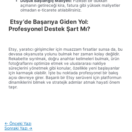
Düşük Başlangıç Maliyeti:
Fiziksel bir dükkan
açmanın getireceği kira, fatura gibi yüksek maliyetler
olmadan e-ticarete atılabilirsiniz.
Etsy’de Başarıya Giden Yol:
Profesyonel Destek Şart Mı?
Etsy, yaratıcı girişimciler için muazzam fırsatlar sunsa da, bu
devasa okyanusta yolunu bulmak her zaman kolay değildir.
Rekabette sıyrılmak, doğru anahtar kelimeleri bulmak, ürün
fotoğraflarını optimize etmek ve uluslararası nakliye
süreçlerini yönetmek gibi konular, özellikle yeni başlayanlar
için karmaşık olabilir. İşte bu noktada profesyonel bir bakış
açısı devreye girer. Başarılı bir Etsy serüveni için platformun
dinamiklerini bilmek ve stratejik adımlar atmak hayati önem
taşır.
Yazı
←
Önceki Yazı
gezinmesi
Sonraki Yazı
→